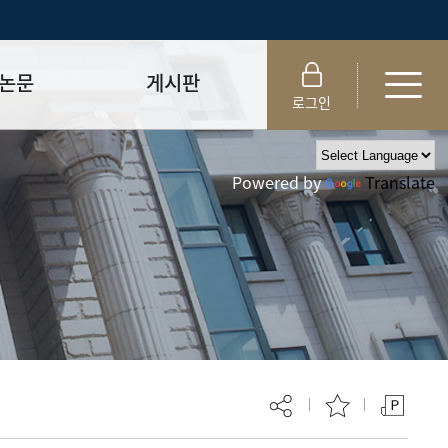
논문
게시판
로그인
제출 절차/자격
공지사항
Powered by
Translate
 및 템플릿
자료실
FAQ
_
취업·모집 관련 공지
제안심사
특강·프로그램 관련 공지
교육 이수 안내
대학원생권리장전
위원회 규정
대학원 총학생회
 지침서
외국인 유학생 비자(VISA)
문검색