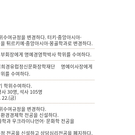
현재 페이지를 즐겨찾는 메뉴로
등록하시겠습니까?
메뉴추가
학위수여규정을 변경하다. 터키·중앙아시아·
을 튀르키예·중앙아시아·몽골학과로 변경하다.
룹 부회장에게 명예경영학박사 학위를 수여하다.
김희경유럽정신문화장학재단 명예이사장에게
위를 수여하다.
기 학위수여하다.
박사 30명, 석사 105명
. 22.(금)
학위수여규정을 변경하다.
환경경제학 전공을 신설하다.
화학과 우크라이나언어· 문화학 전공을
정 전공을 신설하고 상담심리전공을 폐지하다.