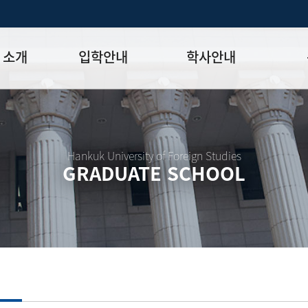
 소개
입학안내
학사안내
모집일정
학사일정표
학위논문
모집요강
강의시간표
논문작성법
원장
입시 공지사항
수업
양식함
Hankuk University of Foreign Studies
GRADUATE SCHOOL
락처
학부-대학원 연계과정
학적
논문지도
학위논문
석·박사 통합 학위과정
장학
연구윤리
박사후 연구과정
외국어시험
연구윤리
종합시험
연구윤리
제 규정
졸업생논
논문게재 연구비 지원