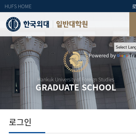
HUFS HOME
일반대학원
Powered by
Tr
Hankuk University of Foreign Studies
GRADUATE SCHOOL
로그인