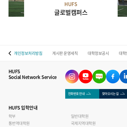
HUFS
글로벌캠퍼스
 맵
개인정보처리방침
게시판 운영세칙
대학정보공시
대학
HUFS
Social Network Service
전화번호 안내
찾아오시는 길
HUFS
입학안내
학부
일반대학원
통번역대학원
국제지역대학원