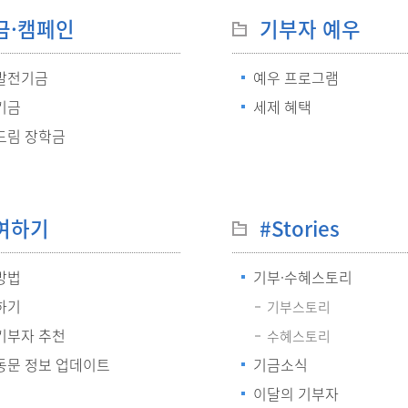
금·캠페인
기부자 예우
발전기금
예우 프로그램
기금
세제 혜택
드림 장학금
여하기
#Stories
방법
기부·수혜스토리
하기
기부스토리
기부자 추천
수혜스토리
동문 정보 업데이트
기금소식
이달의 기부자