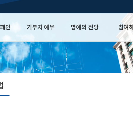
캠페인
기부자 예우
명예의 전당
참여
금
예우 프로그램
HUFS Honor
참여방법
세제 혜택
Diamond Club
기부하기
학금
Platinum Club
잠재기부자 
졸업동문 정
맵
업데이트