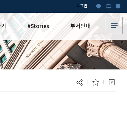
로그인
하기
#Stories
부서안내
기부·수혜스토리
업무안내
기금소식
오시는 길
추천
이달의 기부자
보
현재 페이지를 즐겨찾는 메뉴로
등록하시겠습니까?