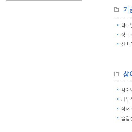
기
학교
장학
선배
참
참여
기부
잠재
졸업