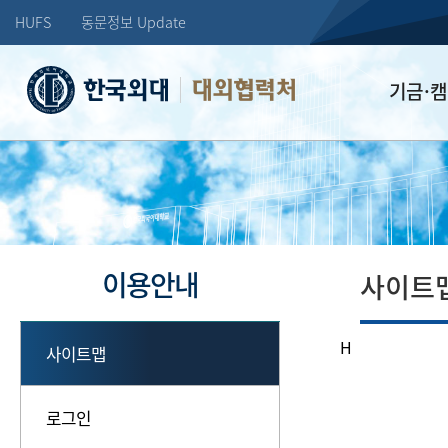
HUFS
동문정보 Update
대외협력처
기금·
학교발전기
장학기금
선배드림 장
이용안내
사이트
H
사이트맵
로그인