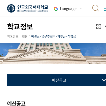
Language
학교정보
학교정보
현황
예결산·업무추진비·기부금·적립금
예산공고
예산공고
결산공고
예산공고
업무추진비 내역