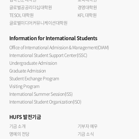
글로벌공공리더십대학원
경영대학원
TESOL 대학원
KFL 대학원
글로벌미디어커뮤니케이션대학원
Information
for International Students
Office of International Admission & Management(OIAM)
International Student Support Center(ISSC)
Undergraduate Admission
Graduate Admission
Student Exchange Program
Visiting Program
International Summer Session(ISS)
International Student Organization(ISO)
HUFS
발전기금
기금 소개
기부자 예우
명예의 전당
기금 소식