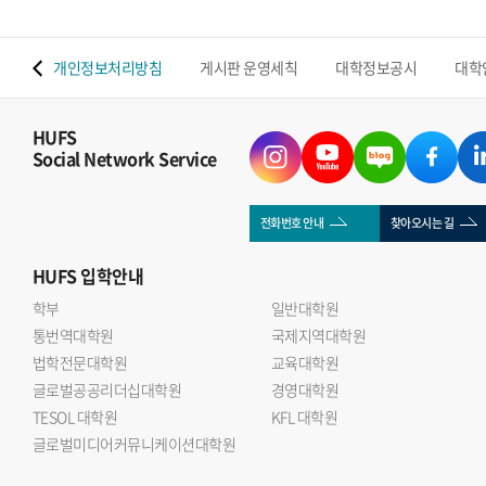
 맵
개인정보처리방침
게시판 운영세칙
대학정보공시
대학
HUFS
Social Network Service
전화번호 안내
찾아오시는 길
HUFS
입학안내
학부
일반대학원
통번역대학원
국제지역대학원
법학전문대학원
교육대학원
글로벌공공리더십대학원
경영대학원
TESOL 대학원
KFL 대학원
글로벌미디어커뮤니케이션대학원