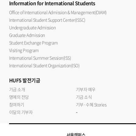
Information
for International Students
Office of International Admission & Management(OIAM)
International Student Support Center(ISSC)
Undergraduate Admission
Graduate Admission
Student Exchange Program
Visiting Program
International Summer Session(ISS)
International Student Organization(ISO)
HUFS
발전기금
기금 소개
기부자 예우
명예의 전당
기금 소식
참여하기
기부·수혜 Stories
-
이달의 기부자
서울캠퍼스