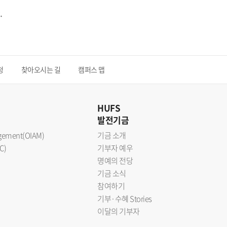
.
청
찾아오시는 길
캠퍼스 맵
HUFS
발전기금
nagement(OIAM)
기금 소개
C)
기부자 예우
명예의 전당
기금 소식
참여하기
기부·수혜 Stories
이달의 기부자