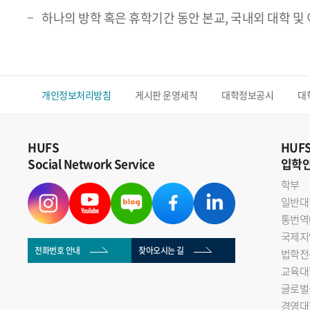
하나의 방학 혹은 휴학기간 동안 본교, 국내외 대학 및
개인정보처리방침
게시판 운영세칙
대학정보공시
대
HUFS
HUF
Social Network Service
입학
학부
일반대
통번역
국제지
전화번호 안내
찾아오시는 길
법학전
교육대
글로벌
경영대