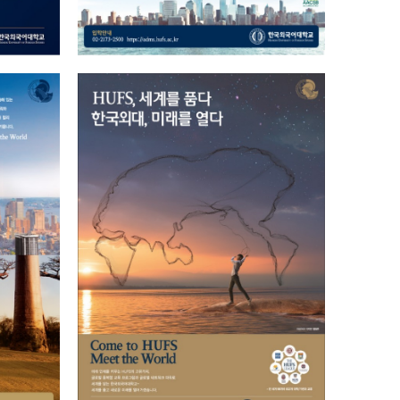
세계를 담는 그물 -
까지
여명편
2023.09.13
총관리자