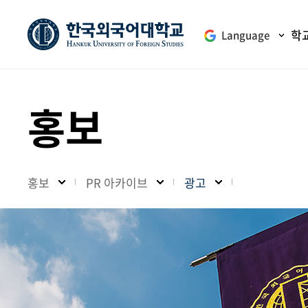
학
Language
홍보
홍보
PR 아카이브
광고