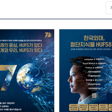
래의 중심, HUFS가
한국외대, 첨단지
있다 세계와 우리,
HUFS하다
HUFS가 잇다
2023.09.13
2024.04.30
총관리자
총관리자