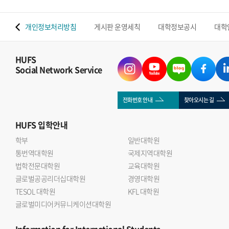
 맵
개인정보처리방침
게시판 운영세칙
대학정보공시
대학
HUFS
Social Network Service
전화번호 안내
찾아오시는 길
HUFS
입학안내
학부
일반대학원
통번역대학원
국제지역대학원
법학전문대학원
교육대학원
글로벌공공리더십대학원
경영대학원
TESOL 대학원
KFL 대학원
글로벌미디어커뮤니케이션대학원