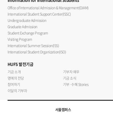
Information
for International Students
Office of International Admission & Management(OIAM)
International Student Support Center(ISSC)
Undergraduate Admission
Graduate Admission
Student Exchange Program
Visiting Program
International Summer Session(ISS)
International Student Organization(ISO)
HUFS
발전기금
기금 소개
기부자 예우
명예의 전당
기금 소식
참여하기
기부·수혜 Stories
이달의 기부자
서울캠퍼스