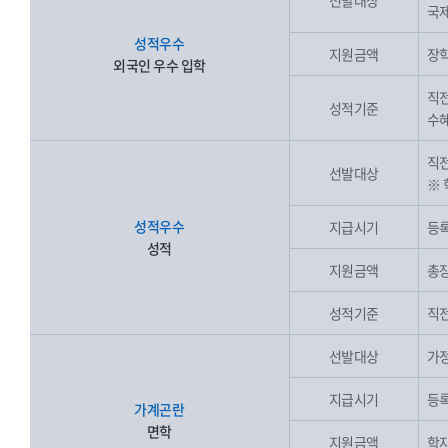
선발대상
국제
성적우수
지원금액
장학
외국인 우수 입학
직전
성적기준
수혜
직전
선발대상
※ 
성적우수
지급시기
등록
성적
지원금액
총장
성적기준
직전
선발대상
가정
지급시기
등록
가계곤란
면학
지원금액
학