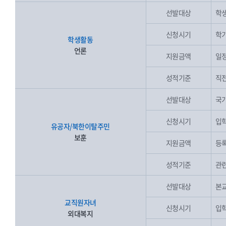
선발대상
학생
신청시기
학기
학생활동
언론
지원금액
일
성적기준
직전
선발대상
국가
신청시기
입학
유공자/북한이탈주민
보훈
지원금액
등록
성적기준
관련
선발대상
본교
교직원자녀
신청시기
입학
외대복지