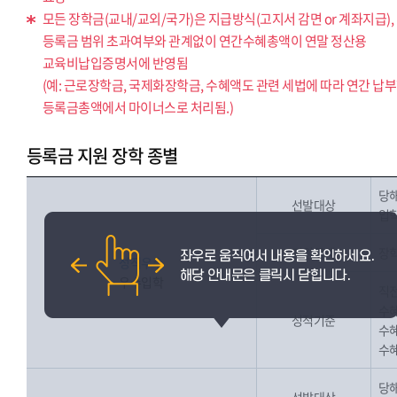
모든 장학금(교내/교외/국가)은 지급방식(고지서 감면 or 계좌지급),
등록금 범위 초과여부와 관계없이 연간수혜총액이 연말 정산용
교육비납입증명서에 반영됨
(예: 근로장학금, 국제화장학금, 수혜액도 관련 세법에 따라 연간 납
등록금총액에서 마이너스로 처리됨.)
등록금 지원 장학 종별
당해
선발대상
입학
지원금액
장학
성적우수
우수입학
직전
수혜
성적기준
수혜
수혜
당해