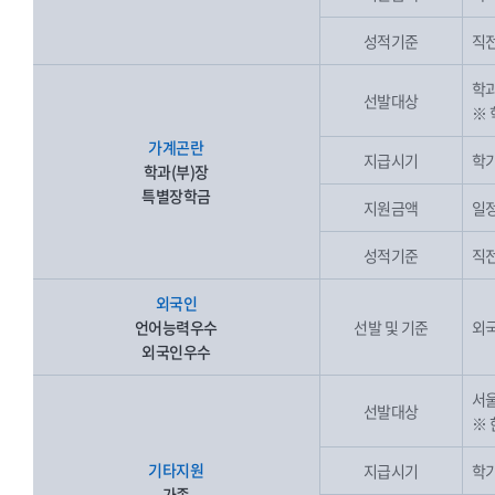
성적기준
직전
학과
선발대상
※ 
가계곤란
지급시기
학기
학과(부)장
특별장학금
지원금액
일
성적기준
직전
외국인
언어능력우수
선발 및 기준
외
외국인우수
서울
선발대상
※
기타지원
지급시기
학기
가족