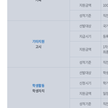
지원금액
10
성적기준
직전
선발대상
국가
지급시기
등록
기타지원
고시
1차
지원금액
최종
성적기준
직전
선발대상
학생
신청시기
학기
학생활동
학생자치
지원금액
일
성적기준
직전