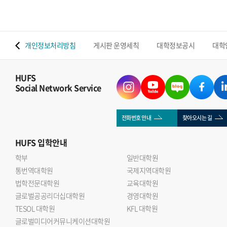
 맵
개인정보처리방침
게시판 운영세칙
대학정보공시
대학
HUFS
Social Network Service
전화번호 안내
찾아오시는 길
HUFS
입학안내
학부
일반대학원
통번역대학원
국제지역대학원
법학전문대학원
교육대학원
글로벌공공리더십대학원
경영대학원
TESOL 대학원
KFL 대학원
글로벌미디어커뮤니케이션대학원