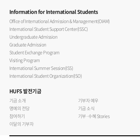
Information
for International Students
Office of International Admission & Management(OIAM)
International Student Support Center(ISSC)
Undergraduate Admission
Graduate Admission
Student Exchange Program
Visiting Program
International Summer Session(ISS)
International Student Organization(ISO)
HUFS
발전기금
기금 소개
기부자 예우
명예의 전당
기금 소식
참여하기
기부·수혜 Stories
이달의 기부자