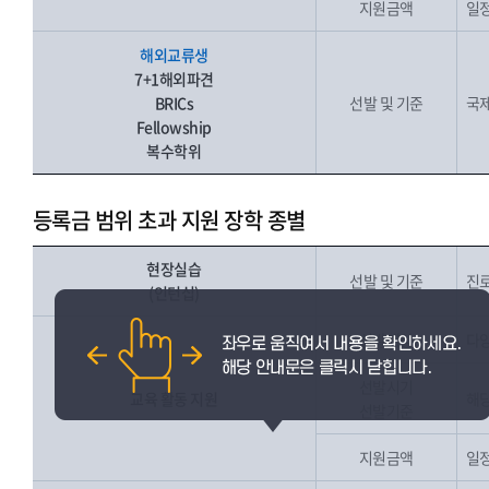
지원금액
일
해외교류생
7+1해외파견
BRICs
선발 및 기준
국제
Fellowship
복수학위
등록금 범위 초과 지원 장학 종별
현장실습
선발 및 기준
진로
(인턴십)
선발대상
다양
선발시기
교육 활동 지원
해당
선발기준
지원금액
일