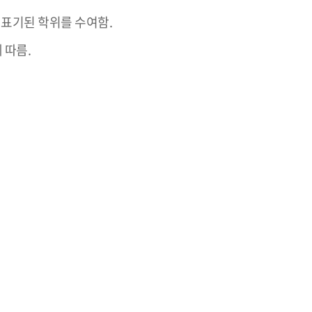
 표기된 학위를 수여함.
 따름.