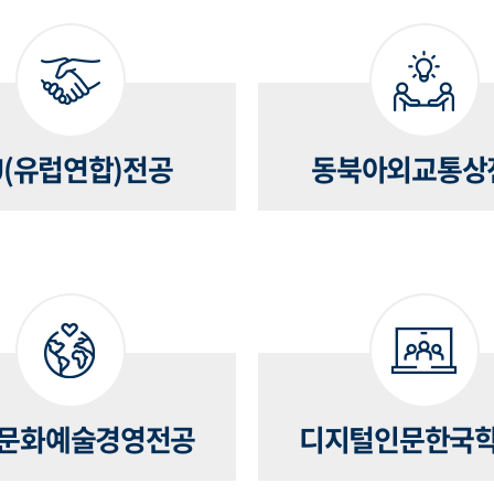
U(유럽연합)전공
동북아외교통상
문화예술경영전공
디지털인문한국